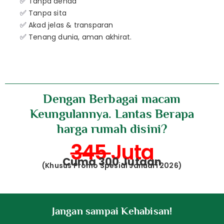
✅
Tanpa denda
✅
Tanpa sita
✅
Akad jelas & transparan
✅
Tenang dunia, aman akhirat.
Dengan Berbagai macam
Keungulannya. Lantas Berapa
harga rumah disini?
345
Juta
Cuma 300 Jutaan
(Khusus Promo Spesial Januari 2026)
Jangan sampai Kehabisan!