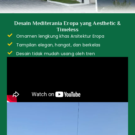
Desain Mediterania Eropa yang Aesthetic &
Timeless
Ornamen lengkung khas Arsitektur Eropa
Tampilan elegan, hangat, dan berkelas
Desain tidak mudah usang oleh tren